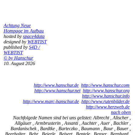
Achtung Neue
Hompage im Aufbau
hosted by
space4data
designed by
WEBTIST
published by
S4D /
WEBTIST
© by Hanschur
10. August 2026
http://www.hanschur.de
http://www.hanschur.com
http://www.hanschur.net
http://www.hanschur.org
http://www.hanschur.info
http://www.marc-hanschur.de
http://www.rutenbilder.de
http://www.herzweb.de
nach oben
Nachfolgede Namen sind bei uns gelistet: Albrecht , Alischer ,
Allgäuer , Armbrusterin , Assanti , Auchter , Auer , Bachler ,
Bardanischek , Bardtke , Barteczko , Baumann , Baur , Bauer ,
Beerhalter , Behr , Beierle , Beisert , Bentele , Berger , Bernhard ,