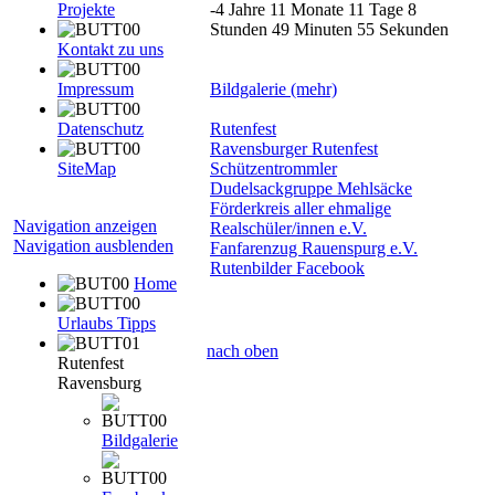
Projekte
-4 Jahre 11 Monate 11 Tage 8
Stunden 49 Minuten 55 Sekunden
Kontakt zu uns
Impressum
Bildgalerie (mehr)
Datenschutz
Rutenfest
Ravensburger Rutenfest
SiteMap
Schützentrommler
Dudelsackgruppe Mehlsäcke
Förderkreis aller ehmalige
Navigation anzeigen
Realschüler/innen e.V.
Navigation ausblenden
Fanfarenzug Rauenspurg e.V.
Rutenbilder Facebook
Home
Urlaubs Tipps
nach oben
Rutenfest
Ravensburg
Bildgalerie