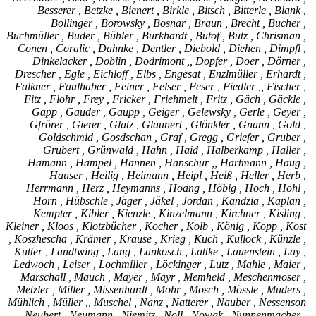
Besserer , Betzke , Bienert , Birkle , Bitsch , Bitterle , Blank ,
Bollinger , Borowsky , Bosnar , Braun , Brecht , Bucher ,
Buchmüller , Buder , Bühler , Burkhardt , Bütof , Butz , Chrisman ,
Conen , Coralic , Dahnke , Dentler , Diebold , Diehen , Dimpfl ,
Dinkelacker , Doblin , Dodrimont ,, Dopfer , Doer , Dörner ,
Drescher , Egle , Eichloff , Elbs , Engesat , Enzlmüller , Erhardt ,
Falkner , Faulhaber , Feiner , Felser , Feser , Fiedler ,, Fischer ,
Fitz , Flohr , Frey , Fricker , Friehmelt , Fritz , Gäch , Gäckle ,
Gapp , Gauder , Gaupp , Geiger , Gelewsky , Gerle , Geyer ,
Gfrörer , Gierer , Glatz , Glaunert , Glönkler , Gnann , Gold ,
Goldschmid , Gosdschan , Graf , Gregg , Griefer , Gruber ,
Grubert , Grünwald , Hahn , Haid , Halberkamp , Haller ,
Hamann , Hampel , Hannen , Hanschur ,, Hartmann , Haug ,
Hauser , Heilig , Heimann , Heipl , Heiß , Heller , Herb ,
Herrmann , Herz , Heymanns , Hoang , Höbig , Hoch , Hohl ,
Horn , Hübschle , Jäger , Jäkel , Jordan , Kandzia , Kaplan ,
Kempter , Kibler , Kienzle , Kinzelmann , Kirchner , Kisling ,
Kleiner , Kloos , Klotzbücher , Kocher , Kolb , König , Kopp , Kost
, Koszhescha , Krämer , Krause , Krieg , Kuch , Kullock , Künzle ,
Kutter , Landtwing , Lang , Lankosch , Lattke , Lauenstein , Lay ,
Ledwoch , Leiser , Lochmiller , Löckinger , Lutz , Mahle , Maier ,
Marschall , Mauch , Mayer , Mayr , Memheld , Meschenmoser ,
Metzler , Miller , Missenhardt , Mohr , Mosch , Mössle , Muders ,
Mühlich , Müller ,, Muschel , Nanz , Natterer , Nauber , Nessenson
, Neubert , Neumann , Niemitz , Noll , Nowak , Nunnenmacher ,