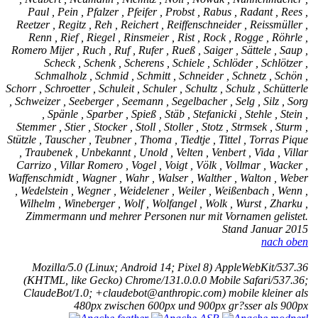
Paul , Pein , Pfalzer , Pfeifer , Probst , Rabus , Radant , Rees ,
Reetzer , Regitz , Reh , Reichert , Reiffenschneider , Reissmüller ,
Renn , Rief , Riegel , Rinsmeier , Rist , Rock , Rogge , Röhrle ,
Romero Mijer , Ruch , Ruf , Rufer , Rueß , Saiger , Sättele , Saup ,
Scheck , Schenk , Scherens , Schiele , Schlöder , Schlötzer ,
Schmalholz , Schmid , Schmitt , Schneider , Schnetz , Schön ,
Schorr , Schroetter , Schuleit , Schuler , Schultz , Schulz , Schütterle
, Schweizer , Seeberger , Seemann , Segelbacher , Selg , Silz , Sorg
, Spänle , Sparber , Spieß , Stäb , Stefanicki , Stehle , Stein ,
Stemmer , Stier , Stocker , Stoll , Stoller , Stotz , Strmsek , Sturm ,
Stützle , Tauscher , Teubner , Thoma , Tiedtje , Tittel , Torras Pique
, Traubenek , Unbekannt , Unold , Velten , Venbert , Vida , Villar
Carrizo , Villar Romero , Vogel , Voigt , Völk , Vollmar , Wacker ,
Waffenschmidt , Wagner , Wahr , Walser , Walther , Walton , Weber
, Wedelstein , Wegner , Weidelener , Weiler , Weißenbach , Wenn ,
Wilhelm , Wineberger , Wolf , Wolfangel , Wolk , Wurst , Zharku ,
Zimmermann und mehrer Personen nur mit Vornamen gelistet.
Stand Januar 2015
nach oben
Mozilla/5.0 (Linux; Android 14; Pixel 8) AppleWebKit/537.36
(KHTML, like Gecko) Chrome/131.0.0.0 Mobile Safari/537.36;
ClaudeBot/1.0; +claudebot@anthropic.com) mobile
kleiner als
480px
zwischen 600px und 900px
gr?sser als 900px