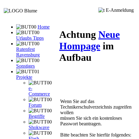
E-Anmeldung
Home
Achtung
Neue
Urlaubs Tipps
Hompage
im
Rutenfest
Aufbau
Ravensburg
Sonstiges
Projekte
e-
Commerce
Wenn Sie auf das
Forum
Technikerschulverzeichnis zugreifen
wollen
Begriffe
müssen Sie sich ein kostenloses
Passwort beantragen.
Shokwave
Bitte beachten Sie hierfür folgendes:
Flash