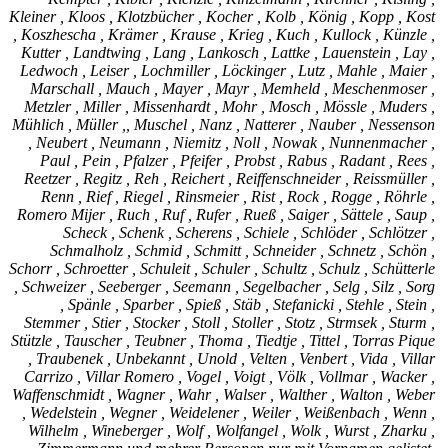
Kleiner , Kloos , Klotzbücher , Kocher , Kolb , König , Kopp , Kost
, Koszhescha , Krämer , Krause , Krieg , Kuch , Kullock , Künzle ,
Kutter , Landtwing , Lang , Lankosch , Lattke , Lauenstein , Lay ,
Ledwoch , Leiser , Lochmiller , Löckinger , Lutz , Mahle , Maier ,
Marschall , Mauch , Mayer , Mayr , Memheld , Meschenmoser ,
Metzler , Miller , Missenhardt , Mohr , Mosch , Mössle , Muders ,
Mühlich , Müller ,, Muschel , Nanz , Natterer , Nauber , Nessenson
, Neubert , Neumann , Niemitz , Noll , Nowak , Nunnenmacher ,
Paul , Pein , Pfalzer , Pfeifer , Probst , Rabus , Radant , Rees ,
Reetzer , Regitz , Reh , Reichert , Reiffenschneider , Reissmüller ,
Renn , Rief , Riegel , Rinsmeier , Rist , Rock , Rogge , Röhrle ,
Romero Mijer , Ruch , Ruf , Rufer , Rueß , Saiger , Sättele , Saup ,
Scheck , Schenk , Scherens , Schiele , Schlöder , Schlötzer ,
Schmalholz , Schmid , Schmitt , Schneider , Schnetz , Schön ,
Schorr , Schroetter , Schuleit , Schuler , Schultz , Schulz , Schütterle
, Schweizer , Seeberger , Seemann , Segelbacher , Selg , Silz , Sorg
, Spänle , Sparber , Spieß , Stäb , Stefanicki , Stehle , Stein ,
Stemmer , Stier , Stocker , Stoll , Stoller , Stotz , Strmsek , Sturm ,
Stützle , Tauscher , Teubner , Thoma , Tiedtje , Tittel , Torras Pique
, Traubenek , Unbekannt , Unold , Velten , Venbert , Vida , Villar
Carrizo , Villar Romero , Vogel , Voigt , Völk , Vollmar , Wacker ,
Waffenschmidt , Wagner , Wahr , Walser , Walther , Walton , Weber
, Wedelstein , Wegner , Weidelener , Weiler , Weißenbach , Wenn ,
Wilhelm , Wineberger , Wolf , Wolfangel , Wolk , Wurst , Zharku ,