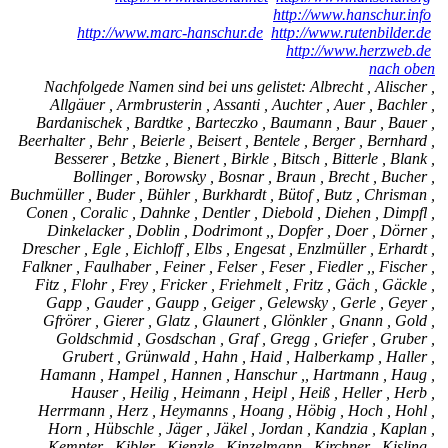
http://www.hanschur.info
http://www.marc-hanschur.de
http://www.rutenbilder.de
http://www.herzweb.de
nach oben
Nachfolgede Namen sind bei uns gelistet: Albrecht , Alischer ,
Allgäuer , Armbrusterin , Assanti , Auchter , Auer , Bachler ,
Bardanischek , Bardtke , Barteczko , Baumann , Baur , Bauer ,
Beerhalter , Behr , Beierle , Beisert , Bentele , Berger , Bernhard ,
Besserer , Betzke , Bienert , Birkle , Bitsch , Bitterle , Blank ,
Bollinger , Borowsky , Bosnar , Braun , Brecht , Bucher ,
Buchmüller , Buder , Bühler , Burkhardt , Bütof , Butz , Chrisman ,
Conen , Coralic , Dahnke , Dentler , Diebold , Diehen , Dimpfl ,
Dinkelacker , Doblin , Dodrimont ,, Dopfer , Doer , Dörner ,
Drescher , Egle , Eichloff , Elbs , Engesat , Enzlmüller , Erhardt ,
Falkner , Faulhaber , Feiner , Felser , Feser , Fiedler ,, Fischer ,
Fitz , Flohr , Frey , Fricker , Friehmelt , Fritz , Gäch , Gäckle ,
Gapp , Gauder , Gaupp , Geiger , Gelewsky , Gerle , Geyer ,
Gfrörer , Gierer , Glatz , Glaunert , Glönkler , Gnann , Gold ,
Goldschmid , Gosdschan , Graf , Gregg , Griefer , Gruber ,
Grubert , Grünwald , Hahn , Haid , Halberkamp , Haller ,
Hamann , Hampel , Hannen , Hanschur ,, Hartmann , Haug ,
Hauser , Heilig , Heimann , Heipl , Heiß , Heller , Herb ,
Herrmann , Herz , Heymanns , Hoang , Höbig , Hoch , Hohl ,
Horn , Hübschle , Jäger , Jäkel , Jordan , Kandzia , Kaplan ,
Kempter , Kibler , Kienzle , Kinzelmann , Kirchner , Kisling ,