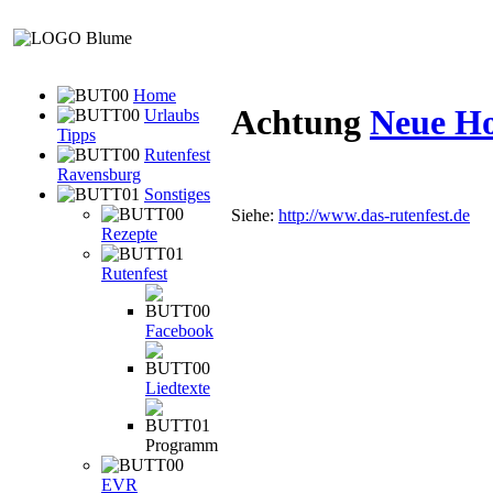
Home
Achtung
Neue H
Urlaubs
Tipps
Rutenfest
Ravensburg
Sonstiges
Siehe:
http://www.das-rutenfest.de
Rezepte
Rutenfest
Facebook
Liedtexte
Programm
EVR