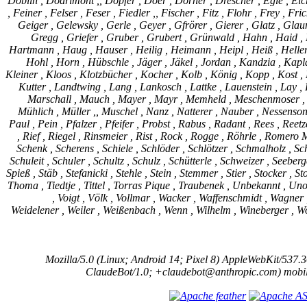
Doblin , Dodrimont ,, Dopfer , Doer , Dörner , Drescher , Egle , Eich
, Feiner , Felser , Feser , Fiedler ,, Fischer , Fitz , Flohr , Frey , F
Geiger , Gelewsky , Gerle , Geyer , Gfrörer , Gierer , Glatz , Gla
Gregg , Griefer , Gruber , Grubert , Grünwald , Hahn , Haid 
Hartmann , Haug , Hauser , Heilig , Heimann , Heipl , Heiß , Hell
Hohl , Horn , Hübschle , Jäger , Jäkel , Jordan , Kandzia , Kapla
Kleiner , Kloos , Klotzbücher , Kocher , Kolb , König , Kopp , Kost ,
Kutter , Landtwing , Lang , Lankosch , Lattke , Lauenstein , Lay , 
Marschall , Mauch , Mayer , Mayr , Memheld , Meschenmoser , Me
Mühlich , Müller ,, Muschel , Nanz , Natterer , Nauber , Nessens
Paul , Pein , Pfalzer , Pfeifer , Probst , Rabus , Radant , Rees , Reet
, Rief , Riegel , Rinsmeier , Rist , Rock , Rogge , Röhrle , Romero M
Schenk , Scherens , Schiele , Schlöder , Schlötzer , Schmalholz , Sc
Schuleit , Schuler , Schultz , Schulz , Schütterle , Schweizer , Seeber
Spieß , Stäb , Stefanicki , Stehle , Stein , Stemmer , Stier , Stocker , St
Thoma , Tiedtje , Tittel , Torras Pique , Traubenek , Unbekannt , Unold
, Voigt , Völk , Vollmar , Wacker , Waffenschmidt , Wagner 
Weidelener , Weiler , Weißenbach , Wenn , Wilhelm , Wineberger , W
Mozilla/5.0 (Linux; Android 14; Pixel 8) AppleWebKit/537
ClaudeBot/1.0; +claudebot@anthropic.com) mobi