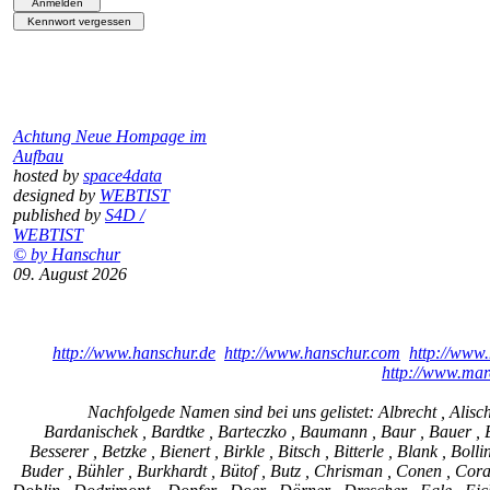
Achtung Neue Hompage im
Aufbau
hosted by
space4data
designed by
WEBTIST
published by
S4D /
WEBTIST
© by Hanschur
09. August 2026
http://www.hanschur.de
http://www.hanschur.com
http://www.
http://www.mar
Nachfolgede Namen sind bei uns gelistet: Albrecht , Alisch
Bardanischek , Bardtke , Barteczko , Baumann , Baur , Bauer , Bee
Besserer , Betzke , Bienert , Birkle , Bitsch , Bitterle , Blank , Bo
Buder , Bühler , Burkhardt , Bütof , Butz , Chrisman , Conen , Cora