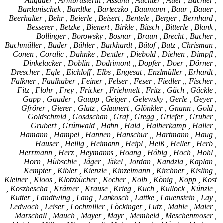
Allgäuer , Armbrusterin , Assanti , Auchter , Auer , Bachler ,
Bardanischek , Bardtke , Barteczko , Baumann , Baur , Bauer ,
Beerhalter , Behr , Beierle , Beisert , Bentele , Berger , Bernhard ,
Besserer , Betzke , Bienert , Birkle , Bitsch , Bitterle , Blank ,
Bollinger , Borowsky , Bosnar , Braun , Brecht , Bucher ,
Buchmüller , Buder , Bühler , Burkhardt , Bütof , Butz , Chrisman ,
Conen , Coralic , Dahnke , Dentler , Diebold , Diehen , Dimpfl ,
Dinkelacker , Doblin , Dodrimont ,, Dopfer , Doer , Dörner ,
Drescher , Egle , Eichloff , Elbs , Engesat , Enzlmüller , Erhardt ,
Falkner , Faulhaber , Feiner , Felser , Feser , Fiedler ,, Fischer ,
Fitz , Flohr , Frey , Fricker , Friehmelt , Fritz , Gäch , Gäckle ,
Gapp , Gauder , Gaupp , Geiger , Gelewsky , Gerle , Geyer ,
Gfrörer , Gierer , Glatz , Glaunert , Glönkler , Gnann , Gold ,
Goldschmid , Gosdschan , Graf , Gregg , Griefer , Gruber ,
Grubert , Grünwald , Hahn , Haid , Halberkamp , Haller ,
Hamann , Hampel , Hannen , Hanschur ,, Hartmann , Haug ,
Hauser , Heilig , Heimann , Heipl , Heiß , Heller , Herb ,
Herrmann , Herz , Heymanns , Hoang , Höbig , Hoch , Hohl ,
Horn , Hübschle , Jäger , Jäkel , Jordan , Kandzia , Kaplan ,
Kempter , Kibler , Kienzle , Kinzelmann , Kirchner , Kisling ,
Kleiner , Kloos , Klotzbücher , Kocher , Kolb , König , Kopp , Kost
, Koszhescha , Krämer , Krause , Krieg , Kuch , Kullock , Künzle ,
Kutter , Landtwing , Lang , Lankosch , Lattke , Lauenstein , Lay ,
Ledwoch , Leiser , Lochmiller , Löckinger , Lutz , Mahle , Maier ,
Marschall , Mauch , Mayer , Mayr , Memheld , Meschenmoser ,