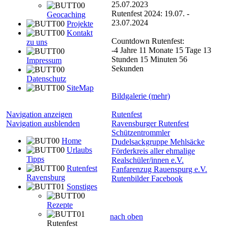
25.07.2023
Rutenfest 2024: 19.07. -
Geocaching
23.07.2024
Projekte
Kontakt
Countdown Rutenfest:
zu uns
-4 Jahre 11 Monate 15 Tage 13
Stunden 15 Minuten 56
Impressum
Sekunden
Datenschutz
SiteMap
Bildgalerie (mehr)
Navigation anzeigen
Rutenfest
Navigation ausblenden
Ravensburger Rutenfest
Schützentrommler
Home
Dudelsackgruppe Mehlsäcke
Urlaubs
Förderkreis aller ehmalige
Tipps
Realschüler/innen e.V.
Rutenfest
Fanfarenzug Rauenspurg e.V.
Ravensburg
Rutenbilder Facebook
Sonstiges
Rezepte
nach oben
Rutenfest