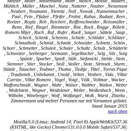
Metzler , Miller , Missenhardt , Mohr , Mosch , Mössle , Muders ,
Mühlich , Müller ,, Muschel , Nanz , Natterer , Nauber , Nessenson
, Neubert , Neumann , Niemitz , Noll , Nowak , Nunnenmacher ,
Paul , Pein , Pfalzer , Pfeifer , Probst , Rabus , Radant , Rees ,
Reetzer , Regitz , Reh , Reichert , Reiffenschneider , Reissmüller ,
Renn , Rief , Riegel , Rinsmeier , Rist , Rock , Rogge , Röhrle ,
Romero Mijer , Ruch , Ruf , Rufer , Rueß , Saiger , Sättele , Saup ,
Scheck , Schenk , Scherens , Schiele , Schlöder , Schlötzer ,
Schmalholz , Schmid , Schmitt , Schneider , Schnetz , Schön ,
Schorr , Schroetter , Schuleit , Schuler , Schultz , Schulz , Schütterle
, Schweizer , Seeberger , Seemann , Segelbacher , Selg , Silz , Sorg
, Spänle , Sparber , Spieß , Stäb , Stefanicki , Stehle , Stein ,
Stemmer , Stier , Stocker , Stoll , Stoller , Stotz , Strmsek , Sturm ,
Stützle , Tauscher , Teubner , Thoma , Tiedtje , Tittel , Torras Pique
, Traubenek , Unbekannt , Unold , Velten , Venbert , Vida , Villar
Carrizo , Villar Romero , Vogel , Voigt , Völk , Vollmar , Wacker ,
Waffenschmidt , Wagner , Wahr , Walser , Walther , Walton , Weber
, Wedelstein , Wegner , Weidelener , Weiler , Weißenbach , Wenn ,
Wilhelm , Wineberger , Wolf , Wolfangel , Wolk , Wurst , Zharku ,
Zimmermann und mehrer Personen nur mit Vornamen gelistet.
Stand Januar 2015
nach oben
Mozilla/5.0 (Linux; Android 14; Pixel 8) AppleWebKit/537.36
(KHTML, like Gecko) Chrome/131.0.0.0 Mobile Safari/537.36;